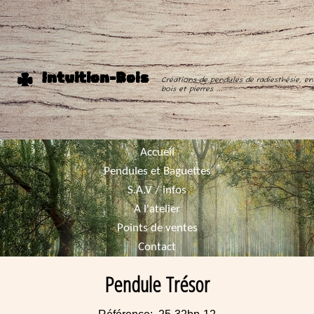
Intuition-Bois
Créations de pendules de radiesthésie, en
bois et pierres ...
Accueil
Pendules et Baguettes
S.A.V / infos
A l'atelier
Points de ventes
Contact
Pendule Trésor