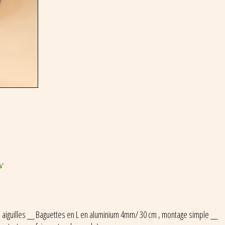
s'
 aiguilles __ Baguettes en L en aluminium 4mm/ 30 cm , montage simple __