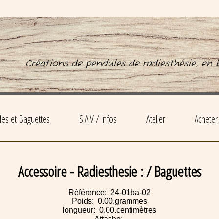
Créations de pendules de radiesthésie, en bo
es et Baguettes
S.A.V / infos
Atelier
Acheter
Accessoire - Radiesthesie : / Baguettes
Référence: 24-01ba-02
Poids: 0.00.grammes
longueur: 0.00.centimètres
Attache: