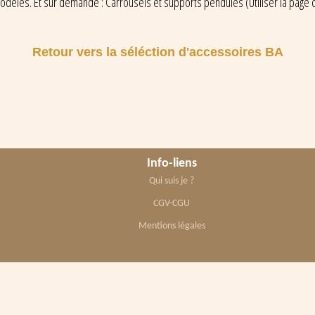
odèles. Et sur demande : Carrousels et supports pendules (Utiliser la page 
Retour vers la séléction d'accessoires BA
Info-liens
Qui suis je ?
CGV-CGU
Mentions légales
2026. Site intuition-bois.fr/ Réa.Perso - Tous droits reservés -
Le Floch 