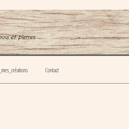
is et pierres ...
_mes_créations
Contact